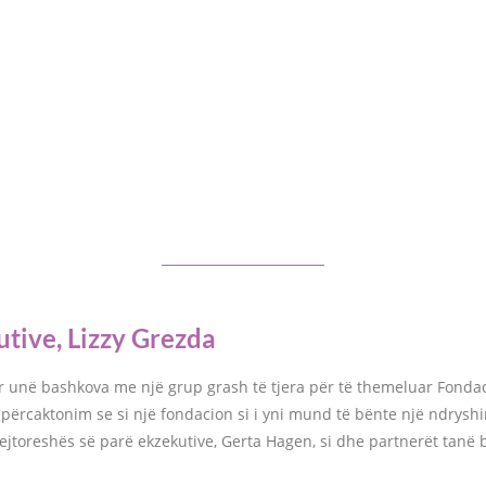
utive, Lizzy Grezda
r unë bashkova me një grup grash të tjera për të themeluar Fondac
ë përcaktonim se si një fondacion si i yni mund të bënte një ndrys
drejtoreshës së parë ekzekutive, Gerta Hagen, si dhe partnerët tanë