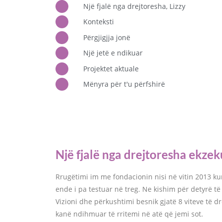
Një fjalë nga drejtoresha, Lizzy
Konteksti
Përgjigjja jonë
Një jetë e ndikuar
Projektet aktuale
Mënyra për t'u përfshirë
Një fjalë nga drejtoresha ekzek
Rrugëtimi im me fondacionin nisi në vitin 2013 ku
ende i pa testuar në treg. Ne kishim për detyrë t
Vizioni dhe përkushtimi besnik gjatë 8 viteve të 
kanë ndihmuar të rritemi në atë që jemi sot.