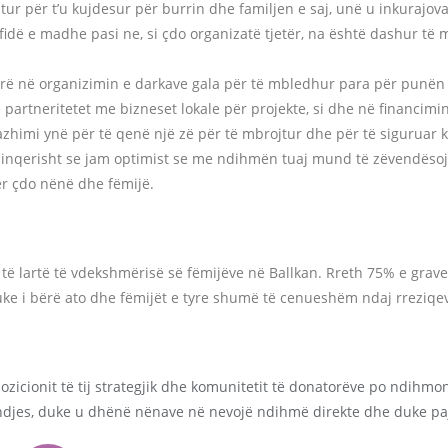
itur për t’u kujdesur për burrin dhe familjen e saj, unë u inkurajov
idë e madhe pasi ne, si çdo organizatë tjetër, na është dashur të 
irë në organizimin e darkave gala për të mbledhur para për punën 
rtneritetet me bizneset lokale për projekte, si dhe në financimin
azhimi ynë për të qenë një zë për të mbrojtur dhe për të sigurua
sinqerisht se jam optimist se me ndihmën tuaj mund të zëvendës
r çdo nënë dhe fëmijë.
 të lartë të vdekshmërisë së fëmijëve në Ballkan. Rreth 75% e gra
 duke i bërë ato dhe fëmijët e tyre shumë të cenueshëm ndaj rrezi
zicionit të tij strategjik dhe komunitetit të donatorëve po ndihmo
djes, duke u dhënë nënave në nevojë ndihmë direkte dhe duke paj