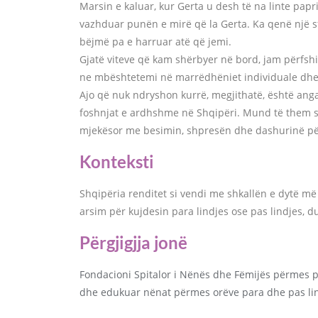
Marsin e kaluar, kur Gerta u desh të na linte papr
vazhduar punën e mirë që la Gerta. Ka qenë një sf
bëjmë pa e harruar atë që jemi.
Gjatë viteve që kam shërbyer në bord, jam përfsh
ne mbështetemi në marrëdhëniet individuale dhe pa
Ajo që nuk ndryshon kurrë, megjithatë, është ang
foshnjat e ardhshme në Shqipëri. Mund të them 
mjekësor me besimin, shpresën dhe dashurinë pë
Konteksti
Shqipëria renditet si vendi me shkallën e dytë më
arsim për kujdesin para lindjes ose pas lindjes,
Përgjigjja jonë
Fondacioni Spitalor i Nënës dhe Fëmijës përmes po
dhe edukuar nënat përmes orëve para dhe pas lin