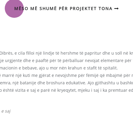
MËSO MË SHUMË PËR PROJEKTET TONA
brës, e cila filloi një lindje të hershme të papritur dhe u soll në kr
dje urgjente dhe e paaftë për të përballuar nevojat elementare për f
macionin e bebave, ajo u mor nën krahun e stafit të spitalit.
 të marrë një kuti me gjërat e nevojshme për fëmijë që mbajmë për 
emra, një batanije dhe broshura edukative. Ajo gjithashtu u bashk
shtë vizita e saj e parë në kryeqytet, mjeku i saj i ka premtuar e
 e saj