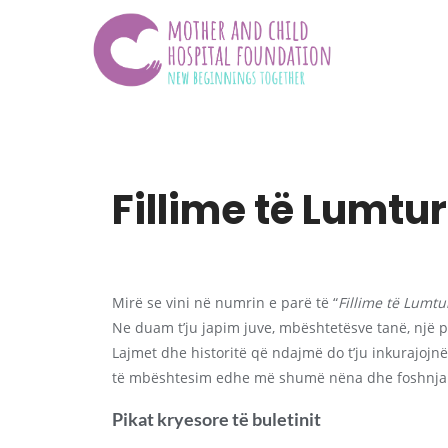
Fillime të Lumtu
Mirë se vini në numrin e parë të “
Fillime të Lumtu
Ne duam t’ju japim juve, mbështetësve tanë, një pa
Lajmet dhe historitë që ndajmë do t’ju inkurajojn
të mbështesim edhe më shumë nëna dhe foshnja t
Pikat kryesore të buletinit