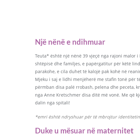
Një nënë e ndihmuar
Teuta* është një nënë 39 vjeçë nga rajoni malor i Di
shtëpisë dhe familjes, e papërgatitur për këtë lin
parakohe, e cila duhet të kalojë pak kohë në reani
Mjeku i saj e lidhi menjëherë me stafin tonë për
përmban disa palë rrobash, pelena dhe peceta, kr
nga Anne Kretschmer disa ditë më vonë. Me që kjo ë
dalin nga spitali!
*emri është ndryshuar për të mbrojtur identitetin
Duke u mësuar në maternitet