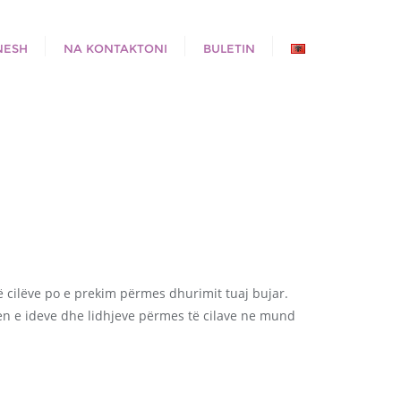
NESH
NA KONTAKTONI
BULETIN
të cilëve po e prekim përmes dhurimit tuaj bujar.
jen e ideve dhe lidhjeve përmes të cilave ne mund