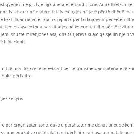
 ushqyerjes me gji. Një nga anëtarët e bordit tonë, Anne Kretschme
l. Anne ka shkuar në maternitet dy mëngjes në javë për të dhënë mës
 këshilluar nënat e reja në reparte për t’u kujdesur për veten dhe 
tjen e klasave tona para lindjes në komunitet dhe për të vizitua
jemi shumë mirënjohës asaj dhe të tjerëve si ajo që sjellin një niv
 laktacionit.
imit të monitorëve të televizorit për të transmetuar materiale të 
, duke përfshirë:
jës së tyre.
jare për organizatën tonë, duke u përshtatur me donacionet që ke
shme edukative në të cilat jemi përfshirë si klasa perinatale perso