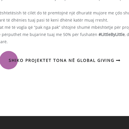
shtetësish të cilët do të premtojnë një dhuratë mujore me çdo sh
rë të dhënies tuaj pasi të keni dhënë katër muaj rresht.
at më të vogla që “pak nga pak” shtojnë shumë mbështetje për proje
ë përputhet me bujarinë tuaj me 50% për fushatën
#LittleByLittle
, 
larë.
SHIKO PROJEKTET TONA NË GLOBAL GIVING