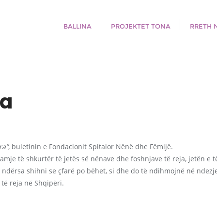
BALLINA
PROJEKTET TONA
RRETH 
ra
ra”
, buletinin e Fondacionit Spitalor Nënë dhe Fëmijë.
mje të shkurtër të jetës së nënave dhe foshnjave të reja, jetën e 
ë ndërsa shihni se çfarë po bëhet, si dhe do të ndihmojnë në ndez
ë reja në Shqipëri.