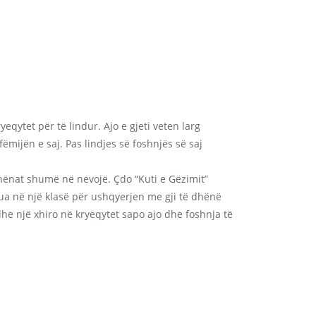
yeqytet për të lindur. Ajo e gjeti veten larg
ëmijën e saj. Pas lindjes së foshnjës së saj
nënat shumë në nevojë. Çdo “Kuti e Gëzimit”
ua në një klasë për ushqyerjen me gji të dhënë
dhe një xhiro në kryeqytet sapo ajo dhe foshnja të