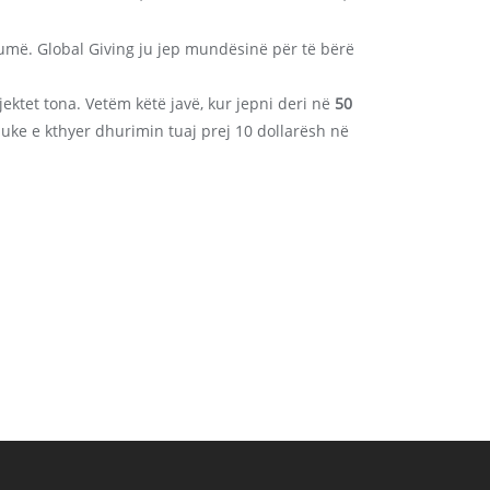
umë. Global Giving ju jep mundësinë për të bërë
ktet tona. Vetëm këtë javë, kur jepni deri në
50
duke e kthyer dhurimin tuaj prej 10 dollarësh në