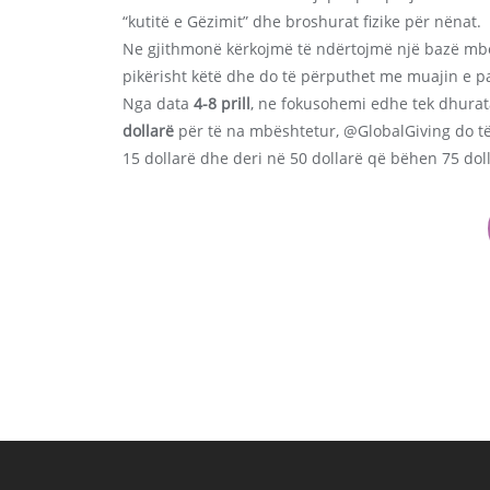
“kutitë e Gëzimit” dhe broshurat fizike për nënat.
Ne gjithmonë kërkojmë të ndërtojmë një bazë mbë
pikërisht këtë dhe do të përputhet me muajin e pa
Nga data
4-8 prill
, ne fokusohemi edhe tek dhurat
dollarë
për të na mbështetur, @GlobalGiving do t
15 dollarë dhe deri në 50 dollarë që bëhen 75 dol