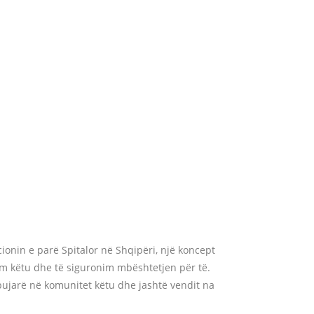
ionin e parë Spitalor në Shqipëri, një koncept
him këtu dhe të siguronim mbështetjen për të.
 bujarë në komunitet këtu dhe jashtë vendit na