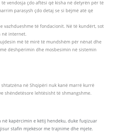
a të vendosja çdo aftësi që kisha në detyrën për të
marrim parasysh çdo detaj se si bëjmë atë që
e vazhdueshme të fondacionit. Në të kundërt, sot
 në internet.
r kujdesin më të mirë të mundshëm për nënat dhe
ojmë dëshpërimin dhe mosbesimin në sistemin
ve shtatzëna në Shqipëri nuk kanë marrë kurrë
qeve shëndetësore lehtësisht të shmangshme.
n në kapërcimin e këtij hendeku, duke fuqizuar
isur stafin mjekësor me trajnime dhe mjete.