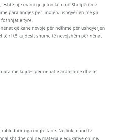
r, është një mami që jeton këtu në Shqipëri me
ime para lindjes për lindjen, ushqyerjen me gji
foshnjat e tyre.
r nënat që kanë nevojë për ndihmë për ushqyerjen
el të ri të kujdesit shumë të nevojshëm për nënat
kuruara me kujdes për nënat e ardhshme dhe të
mi mbledhur nga miqtë tanë. Në link mund të
nalisht dhe online, materiale edukative online,