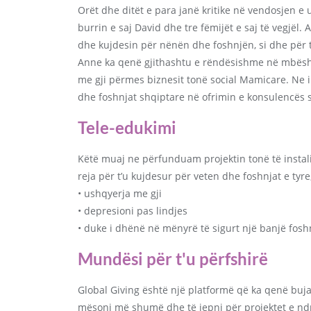
Orët dhe ditët e para janë kritike në vendosjen e
burrin e saj David dhe tre fëmijët e saj të vegjë
dhe kujdesin për nënën dhe foshnjën, si dhe për të
Anne ka qenë gjithashtu e rëndësishme në mbështe
me gji përmes biznesit tonë social Mamicare. Ne i 
dhe foshnjat shqiptare në ofrimin e konsulencës së
Tele-edukimi
Këtë muaj ne përfunduam projektin tonë të instal
reja për t’u kujdesur për veten dhe foshnjat e tyre
• ushqyerja me gji
• depresioni pas lindjes
• duke i dhënë në mënyrë të sigurt një banjë foshn
Mundësi për t'u përfshirë
Global Giving është një platformë që ka qenë bu
mësoni më shumë dhe të jepni për projektet e ndry